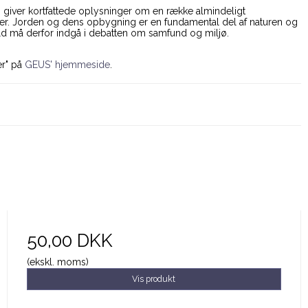
r" giver kortfattede oplysninger om en række almindeligt
r. Jorden og dens opbygning er en fundamental del af naturen og
ld må derfor indgå i debatten om samfund og miljø.
er" på
GEUS' hjemmeside
.
50,00 DKK
(ekskl. moms)
Vis produkt