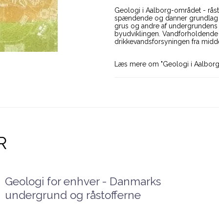
Geologi i Aalborg-området - råst
spændende og danner grundlag for
grus og andre af undergrundens af
byudviklingen. Vandforholdende i
drikkevandsforsyningen fra middel
Læs mere om "Geologi i Aalbor
R
Geologi for enhver - Danmarks
undergrund og råstofferne