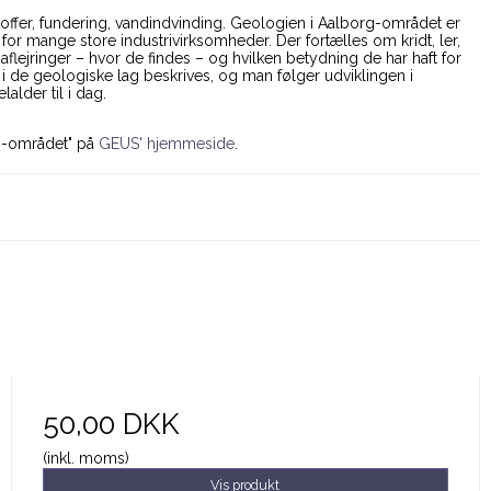
offer, fundering, vandindvinding. Geologien i Aalborg-området er
 mange store industrivirksomheder. Der fortælles om kridt, ler,
lejringer – hvor de findes – og hvilken betydning de har haft for
 de geologiske lag beskrives, og man følger udviklingen i
alder til i dag.
g-området" på
GEUS' hjemmeside
.
50,00 DKK
(inkl. moms)
Vis produkt