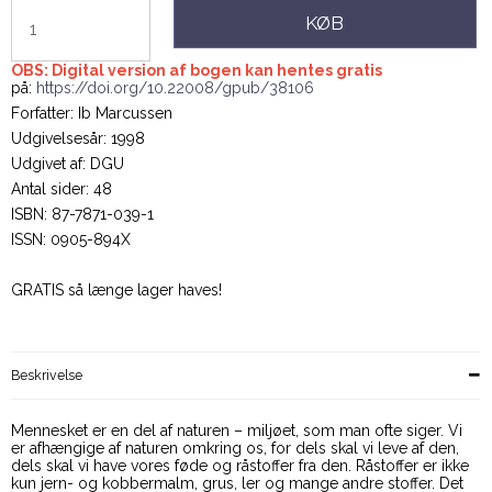
KØB
OBS: Digital version af bogen kan hentes gratis
på:
https://doi.org/10.22008/gpub/38106
Forfatter: Ib Marcussen
Udgivelsesår: 1998
Udgivet af: DGU
Antal sider: 48
ISBN: 87-7871-039-1
ISSN: 0905-894X
GRATIS så længe lager haves!
Beskrivelse
Mennesket er en del af naturen – miljøet, som man ofte siger. Vi
er afhængige af naturen omkring os, for dels skal vi leve af den,
dels skal vi have vores føde og råstoffer fra den. Råstoffer er ikke
kun jern- og kobbermalm, grus, ler og mange andre stoffer. Det